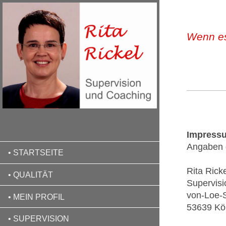
Wenn es
Impress
Angaben
• STARTSEITE
Rita Rick
• QUALITÄT
Supervis
von-Loe-
• MEIN PROFIL
53639 Kö
• SUPERVISION