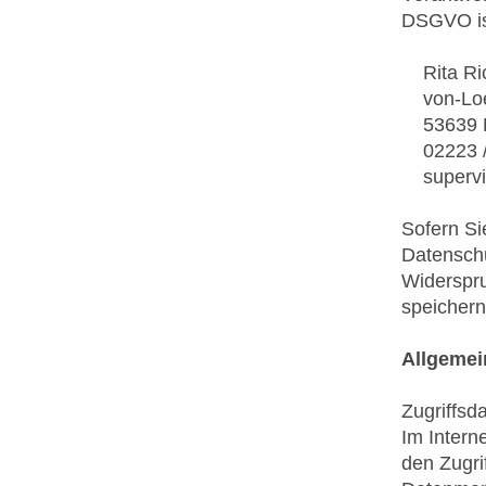
DSGVO is
Rita Ric
von-Loe
53639 K
02223 /
supervis
Sofern Si
Datensch
Widerspru
speichern
Allgemei
Zugriffsd
Im Intern
den Zugri