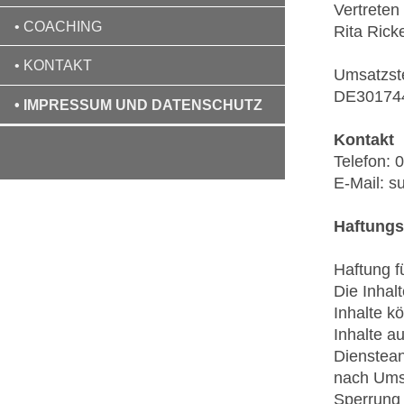
Vertreten
• COACHING
Rita Rick
• KONTAKT
Umsatzste
DE30174
• IMPRESSUM UND DATENSCHUTZ
Kontakt
Telefon:
E-Mail: s
Haftung
Haftung fü
Die Inhalt
Inhalte k
Inhalte a
Dienstean
nach Umst
Sperrung 