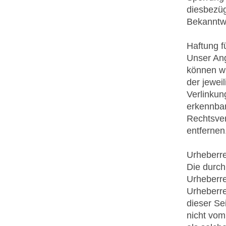
diesbezüg
Bekanntwe
Haftung f
Unser Ang
können wi
der jewei
Verlinkun
erkennbar
Rechtsver
entfernen
Urheberr
Die durch
Urheberre
Urheberre
dieser Se
nicht vom