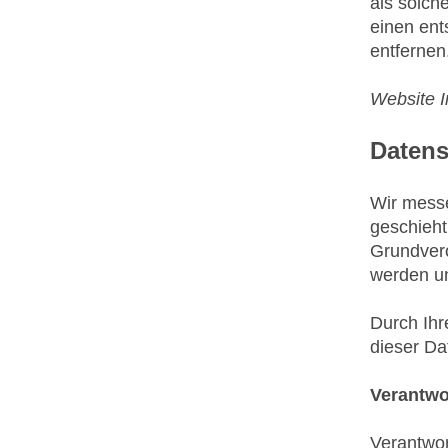
als solch
einen ent
entfernen
Website I
Datens
Wir mess
geschieht
Grundvero
werden u
Durch Ihr
dieser Da
Verantwor
Verantwor