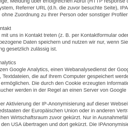
e, Meldung über erfolgreichen Abruf (HTTP response c
ystem, Referrer URL (d.h. die zuvor besuchte Seite), IP
 ohne Zuordnung zu Ihrer Person oder sonstiger Profiler
ntakt
mit uns in Kontakt treten (z. B. per Kontaktformular ode
ezogene Daten speichern und nutzen wir nur, wenn Sie 
ng gesetzlich zulässig ist.
alytics
zen Google Analytics, einen Webanalysedienst der Googl
, Textdateien, die auf Ihrem Computer gespeichert werd
 ermöglichen. Die durch den Cookie erzeugten Informat
ucher werden in der Regel an einen Server von Google 
der Aktivierung der IP-Anonymisierung auf dieser Websei
iedstaaten der Europäischen Union oder in anderen Ve
hen Wirtschaftsraum zuvor gekürzt. Nur in Ausnahmefäll
 den USA übertragen und dort gekürzt. Die IPAnonymisier